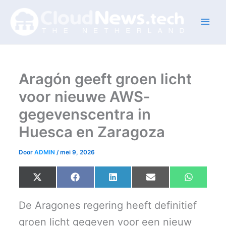
Ga
naar
de
inhoud
Aragón geeft groen licht
voor nieuwe AWS-
gegevenscentra in
Huesca en Zaragoza
Door
ADMIN
/
mei 9, 2026
Share
Share
Share
Share
Share
X
F
L
E
W
on
on
on
on
on
(
a
i
m
h
T
c
n
a
a
w
e
k
i
t
De Aragones regering heeft definitief
i
b
e
l
s
t
o
d
A
groen licht gegeven voor een nieuw
t
o
I
p