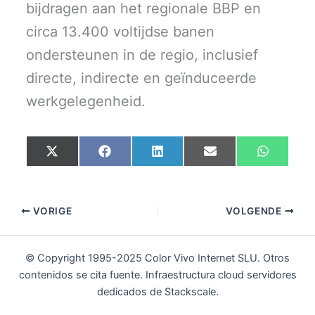
bijdragen aan het regionale BBP en
circa 13.400 voltijdse banen
ondersteunen in de regio, inclusief
directe, indirecte en geïnduceerde
werkgelegenheid.
Share
Share
Share
Share
Share
X
F
L
E
W
on
on
on
on
on
(
a
i
m
h
T
c
n
a
a
w
e
k
i
t
i
b
e
l
s
t
o
d
A
VORIGE
VOLGENDE
t
o
I
p
e
k
n
p
r
)
© Copyright 1995-2025 Color Vivo Internet SLU. Otros
contenidos se cita fuente. Infraestructura cloud servidores
dedicados de Stackscale.