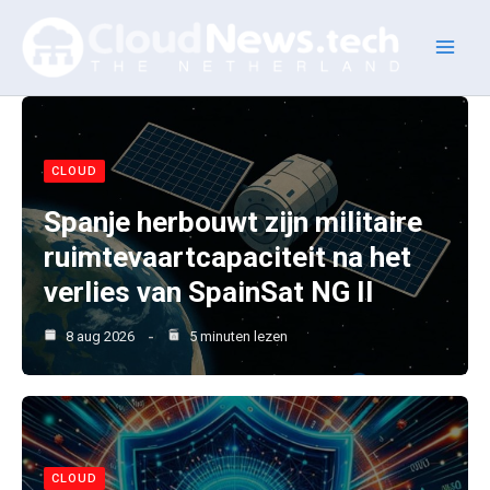
Ga
naar
de
inhoud
CLOUD
Spanje herbouwt zijn militaire
ruimtevaartcapaciteit na het
verlies van SpainSat NG II
8 aug 2026
5 minuten lezen
CLOUD