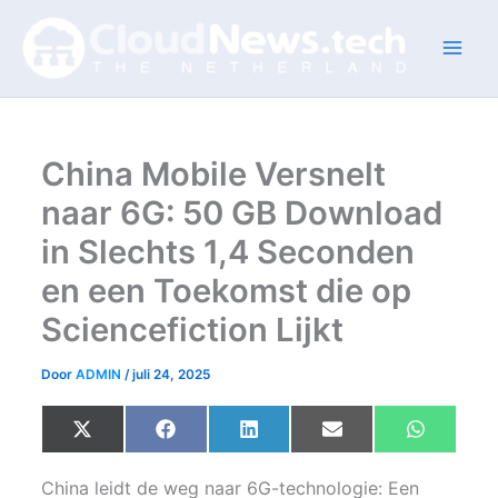
Ga
naar
de
inhoud
China Mobile Versnelt
naar 6G: 50 GB Download
in Slechts 1,4 Seconden
en een Toekomst die op
Sciencefiction Lijkt
Door
ADMIN
/
juli 24, 2025
Share
Share
Share
Share
Share
X
F
L
E
W
on
on
on
on
on
(
a
i
m
h
T
c
n
a
a
w
e
k
i
t
China leidt de weg naar 6G-technologie: Een