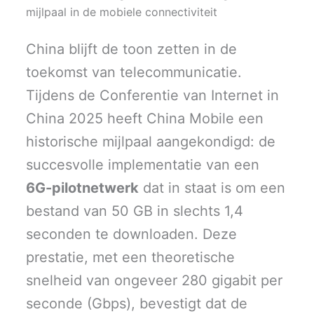
i
b
e
l
s
t
o
d
A
mijlpaal in de mobiele connectiviteit
t
o
I
p
e
k
n
p
r
China blijft de toon zetten in de
)
toekomst van telecommunicatie.
Tijdens de Conferentie van Internet in
China 2025 heeft China Mobile een
historische mijlpaal aangekondigd: de
succesvolle implementatie van een
6G-pilotnetwerk
dat in staat is om een
bestand van 50 GB in slechts 1,4
seconden te downloaden. Deze
prestatie, met een theoretische
snelheid van ongeveer 280 gigabit per
seconde (Gbps), bevestigt dat de