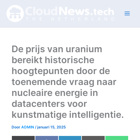
Ga
naar
de
inhoud
De prijs van uranium
bereikt historische
hoogtepunten door de
toenemende vraag naar
nucleaire energie in
datacenters voor
kunstmatige intelligentie.
Door
ADMIN
/
januari 15, 2025