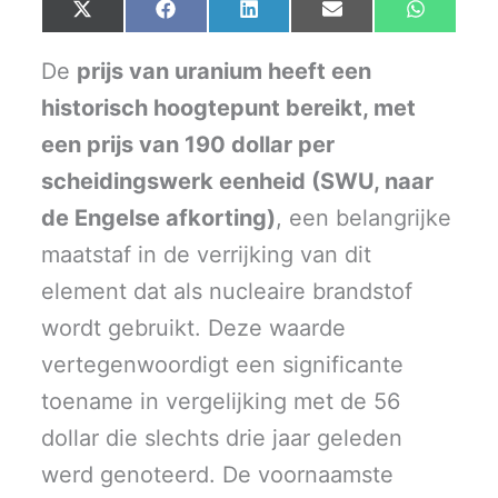
Share
Share
Share
Share
Share
X
F
L
E
W
on
on
on
on
on
(
a
i
m
h
T
c
n
a
a
w
e
k
i
t
De
prijs van uranium heeft een
i
b
e
l
s
t
o
d
A
historisch hoogtepunt bereikt, met
t
o
I
p
e
k
n
p
r
een prijs van 190 dollar per
)
scheidingswerk eenheid (SWU, naar
de Engelse afkorting)
, een belangrijke
maatstaf in de verrijking van dit
element dat als nucleaire brandstof
wordt gebruikt. Deze waarde
vertegenwoordigt een significante
toename in vergelijking met de 56
dollar die slechts drie jaar geleden
werd genoteerd. De voornaamste