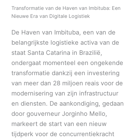
T
c
n
a
a
w
e
k
i
t
Transformatie van de Haven van Imbituba: Een
i
b
e
l
s
t
o
d
A
Nieuwe Era van Digitale Logistiek
t
o
I
p
e
k
n
p
r
De Haven van Imbituba, een van de
)
belangrijkste logistieke activa van de
staat Santa Catarina in Brazilië,
ondergaat momenteel een ongekende
transformatie dankzij een investering
van meer dan 28 miljoen reais voor de
modernisering van zijn infrastructuur
en diensten. De aankondiging, gedaan
door gouverneur Jorginho Mello,
markeert de start van een nieuw
tijdperk voor de concurrentiekracht