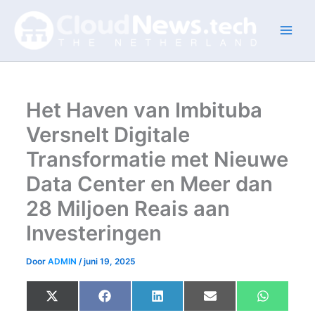
Ga
naar
de
inhoud
Het Haven van Imbituba
Versnelt Digitale
Transformatie met Nieuwe
Data Center en Meer dan
28 Miljoen Reais aan
Investeringen
Door
ADMIN
/
juni 19, 2025
Share
Share
Share
Share
Share
X
F
L
E
W
on
on
on
on
on
(
a
i
m
h