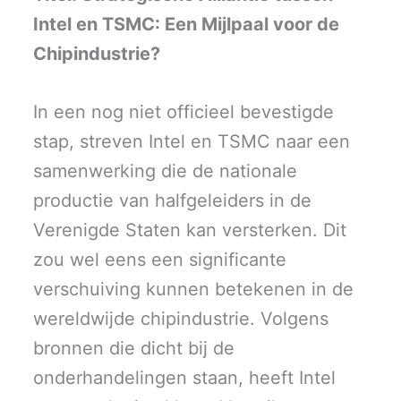
i
b
e
l
s
t
o
d
A
Intel en TSMC: Een Mijlpaal voor de
t
o
I
p
e
k
n
p
r
Chipindustrie?
)
In een nog niet officieel bevestigde
stap, streven Intel en TSMC naar een
samenwerking die de nationale
productie van halfgeleiders in de
Verenigde Staten kan versterken. Dit
zou wel eens een significante
verschuiving kunnen betekenen in de
wereldwijde chipindustrie. Volgens
bronnen die dicht bij de
onderhandelingen staan, heeft Intel