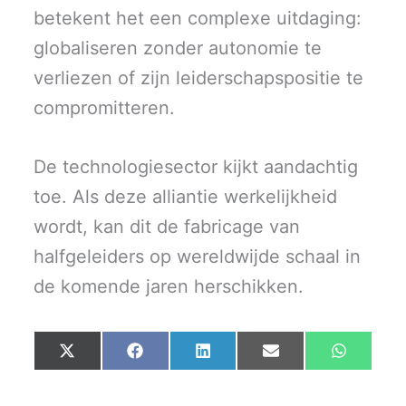
betekent het een complexe uitdaging:
globaliseren zonder autonomie te
verliezen of zijn leiderschapspositie te
compromitteren.
De technologiesector kijkt aandachtig
toe. Als deze alliantie werkelijkheid
wordt, kan dit de fabricage van
halfgeleiders op wereldwijde schaal in
de komende jaren herschikken.
Share
Share
Share
Share
Share
X
F
L
E
W
on
on
on
on
on
(
a
i
m
h
T
c
n
a
a
w
e
k
i
t