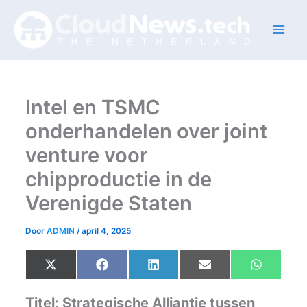
Ga
naar
de
inhoud
Intel en TSMC
onderhandelen over joint
venture voor
chipproductie in de
Verenigde Staten
Door
ADMIN
/
april 4, 2025
Share
Share
Share
Share
Share
X
F
L
E
W
on
on
on
on
on
(
a
i
m
h
T
c
n
a
a
w
e
k
i
t
Titel: Strategische Alliantie tussen