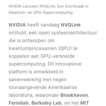
T
c
n
a
a
w
e
k
i
t
NVIDIA Lanceert NVQLink: Een Doorbraak in
i
b
e
l
s
t
o
d
A
Kwantum- en GPU-Supercomputing
t
o
I
p
e
k
n
p
r
NVIDIA
heeft vandaag
NVQLink
)
onthuld, een open systeemarchitectuur
die is ontworpen om
kwantumprocessoren (QPU) te
koppelen aan GPU-versnelde
supercomputing. Dit innovatieve
platform is ontwikkeld in
samenwerking met negen
toonaangevende Amerikaanse
laboratoria, waaronder
Brookhaven
,
Fermilab
,
Berkeley Lab
, en het
MIT