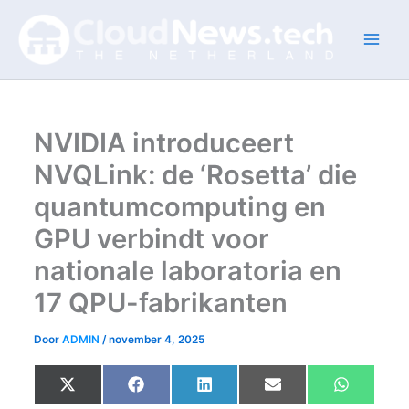
Ga
naar
de
inhoud
NVIDIA introduceert
NVQLink: de ‘Rosetta’ die
quantumcomputing en
GPU verbindt voor
nationale laboratoria en
17 QPU-fabrikanten
Door
ADMIN
/
november 4, 2025
Share
Share
Share
Share
Share
X
F
L
E
W
on
on
on
on
on
(
a
i
m
h