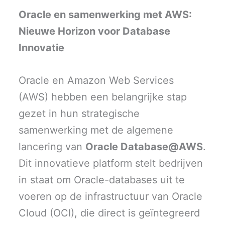
T
c
n
a
a
w
e
k
i
t
Oracle en samenwerking met AWS:
i
b
e
l
s
t
o
d
A
Nieuwe Horizon voor Database
t
o
I
p
e
k
n
p
r
Innovatie
)
Oracle en Amazon Web Services
(AWS) hebben een belangrijke stap
gezet in hun strategische
samenwerking met de algemene
lancering van
Oracle Database@AWS
.
Dit innovatieve platform stelt bedrijven
in staat om Oracle-databases uit te
voeren op de infrastructuur van Oracle
Cloud (OCI), die direct is geïntegreerd