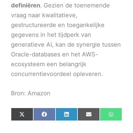
definiëren
. Gezien de toenemende
vraag naar kwalitatieve,
gestructureerde en toegankelijke
gegevens in het tijdperk van
generatieve AI, kan de synergie tussen
Oracle-databases en het AWS-
ecosysteem een belangrijk
concurrentievoordeel opleveren.
Bron: Amazon
Share
Share
Share
Share
Share
X
F
L
E
W
on
on
on
on
on
(
a
i
m
h
T
c
n
a
a
w
e
k
i
t
i
b
e
l
s