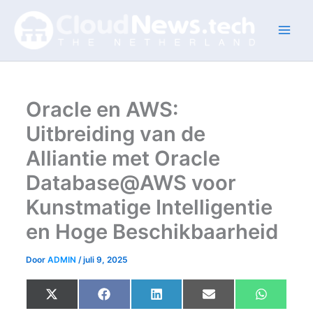
Ga
naar
de
inhoud
Oracle en AWS:
Uitbreiding van de
Alliantie met Oracle
Database@AWS voor
Kunstmatige Intelligentie
en Hoge Beschikbaarheid
Door
ADMIN
/
juli 9, 2025
Share
Share
Share
Share
Share
X
F
L
E
W
on
on
on
on
on
(
a
i
m
h