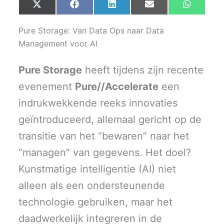
Share
Share
Share
Share
Share
X
F
L
E
W
on
on
on
on
on
(
a
i
m
h
T
c
n
a
a
w
e
k
i
t
Pure Storage: Van Data Ops naar Data
i
b
e
l
s
t
o
d
A
Management voor AI
t
o
I
p
e
k
n
p
r
Pure Storage
heeft tijdens zijn recente
)
evenement
Pure//Accelerate
een
indrukwekkende reeks innovaties
geïntroduceerd, allemaal gericht op de
transitie van het “bewaren” naar het
“managen” van gegevens. Het doel?
Kunstmatige intelligentie (AI) niet
alleen als een ondersteunende
technologie gebruiken, maar het
daadwerkelijk integreren in de