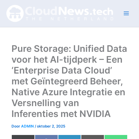
Ga
naar
de
inhoud
Pure Storage: Unified Data
voor het AI-tijdperk – Een
‘Enterprise Data Cloud’
met Geïntegreerd Beheer,
Native Azure Integratie en
Versnelling van
Inferenties met NVIDIA
Door
ADMIN
/
oktober 2, 2025