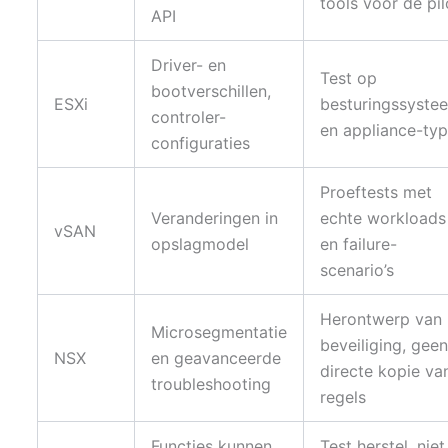
tools vóór de pil
API
Driver- en
Test op
bootverschillen,
ESXi
besturingssyste
controler-
en appliance-ty
configuraties
Proeftests met
Veranderingen in
echte workloads
vSAN
opslagmodel
en failure-
scenario’s
Herontwerp van
Microsegmentatie
beveiliging, gee
NSX
en geavanceerde
directe kopie va
troubleshooting
regels
Functies kunnen
Test herstel, niet