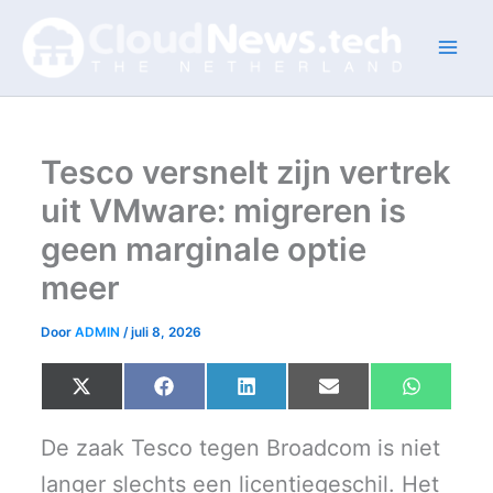
Ga
naar
de
inhoud
Tesco versnelt zijn vertrek
uit VMware: migreren is
geen marginale optie
meer
Door
ADMIN
/
juli 8, 2026
Share
Share
Share
Share
Share
X
F
L
E
W
on
on
on
on
on
(
a
i
m
h
T
c
n
a
a
w
e
k
i
t
De zaak Tesco tegen Broadcom is niet
i
b
e
l
s
t
o
d
A
langer slechts een licentiegeschil. Het
t
o
I
p