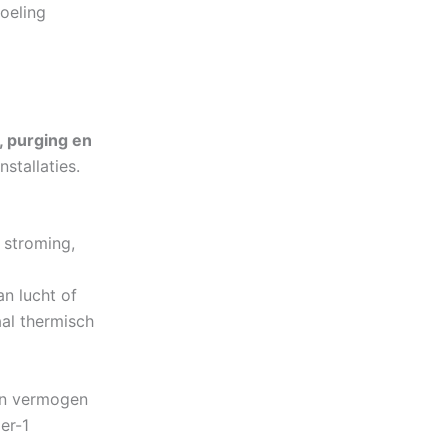
koeling
 purging en
stallaties.
 stroming,
an lucht of
al thermisch
een vermogen
er-1