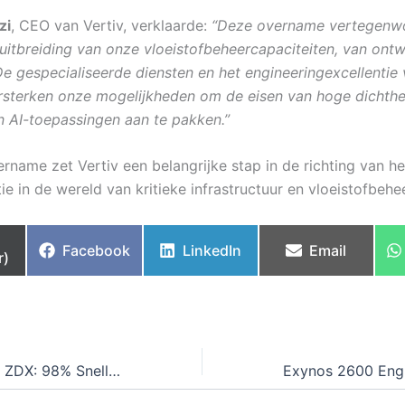
zi
, CEO van Vertiv, verklaarde:
“Deze overname vertegenwo
 uitbreiding van onze vloeistofbeheercapaciteiten, van ontw
e gespecialiseerde diensten en het engineeringexcellentie
rsterken onze mogelijkheden om de eisen van hoge dichthe
 AI-toepassingen aan te pakken.”
rname zet Vertiv een belangrijke stap in de richting van he
tie in de wereld van kritieke infrastructuur en vloeistofbehee
re
Share
Share
Share
Facebook
LinkedIn
Email
r)
on
on
on
Zscaler Versterkt ZDX: 98% Snellere Detectie en Oplossing ‘in Minuten’ met Unified Telemetrie en Slimme ISP-Uitwijking