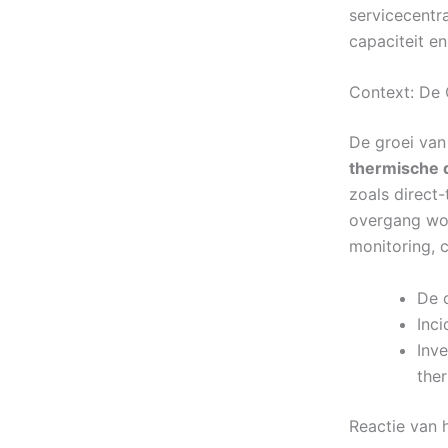
servicecentr
capaciteit en
Context: De 
De groei van
thermische 
zoals direct
overgang wor
monitoring, 
De 
Inc
Inv
ther
Reactie van 