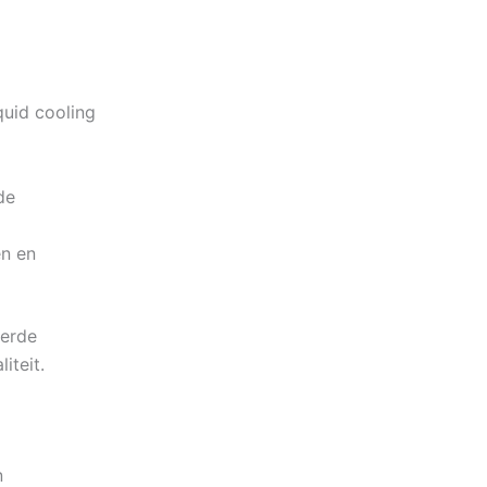
quid cooling
de
en en
terde
iteit.
n