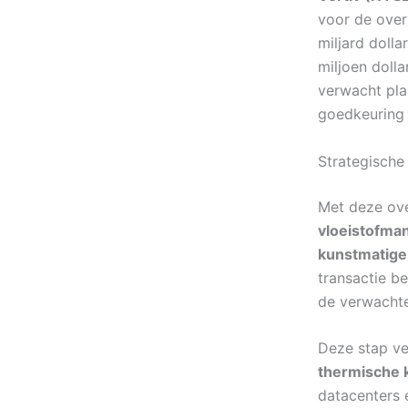
voor de ove
miljard dolla
miljoen dolla
verwacht pla
goedkeuring 
Strategische 
Met deze ove
vloeistofma
kunstmatige i
transactie b
de verwachte
Deze stap ve
thermische 
datacenters 