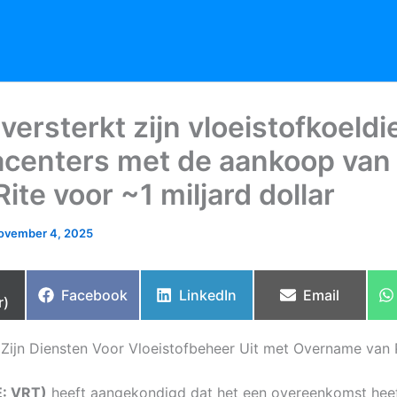
 versterkt zijn vloeistofkoeld
acenters met de aankoop van
ite voor ~1 miljard dollar
ovember 4, 2025
re
Share
Share
Share
Facebook
LinkedIn
Email
r)
on
on
on
t Zijn Diensten Voor Vloeistofbeheer Uit met Overname van 
E: VRT)
heeft aangekondigd dat het een overeenkomst heef