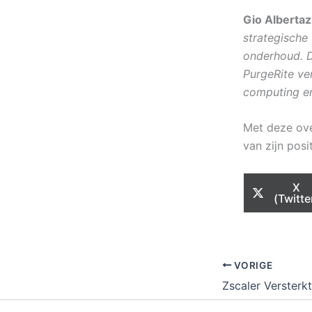
Gio Albertaz
strategische
onderhoud. D
PurgeRite ve
computing en
Met deze ove
van zijn posi
Sha
X
on
(Twitte
VORIGE