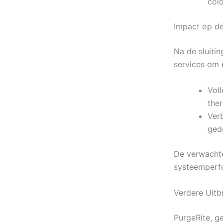
col
Impact op de
Na de sluitin
services om
Voll
the
Ver
gede
De verwachte
systeemperfo
Verdere Uitb
PurgeRite, g