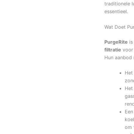
traditionele 
essentieel.
Wat Doet Pu
PurgeRite
is
filtratie
voor 
Hun aanbod r
Het 
zond
Het 
gas
rend
Een 
koe
om 