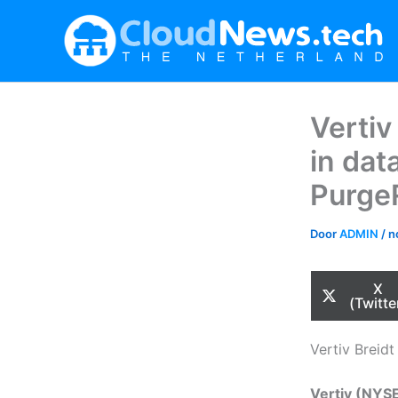
Ga
naar
de
inhoud
Vertiv
in dat
PurgeR
Door
ADMIN
/
n
Sha
X
on
(Twitte
Vertiv Breid
Vertiv (NYS