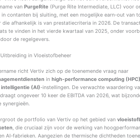
rname van
PurgeRite
(Purge Rite Intermediate, LLC) voor o
r in contanten bij sluiting, met een mogelijke earn-out van 
r die afhankelijk is van prestatiecriteria in 2026. De transac
ats te vinden in het vierde kwartaal van 2025, onder voor
door de regelgevers.
Uitbreiding in Vloeistofbeheer
rname richt Vertiv zich op de toenemende vraag naar
nagementdiensten
in
high-performance computing (HPC
ntelligentie (AI)
-instellingen. De verwachte waardering v
edraagt ongeveer 10 keer de EBITDA van 2026, wat bijzonde
 synergieën.
rgroot de portfolio van Vertiv op het gebied van
vloeisto
keten
, die cruciaal zijn voor de werking van hoogperforma
en AI-fabrieken. Aangezien de thermische dichtheden toen