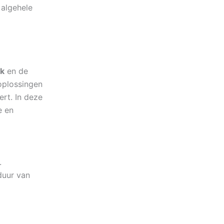
 algehele
ck
en de
oplossingen
ert. In deze
e en
.
duur van