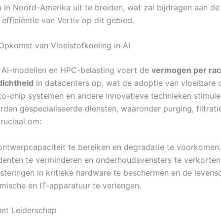
a in Noord-Amerika uit te breiden, wat zal bijdragen aan de
 efficiëntie van Vertiv op dit gebied.
Opkomst van Vloeistofkoeling in AI
 AI-modellen en HPC-belasting voert de
vermogen per ra
dichtheid
in datacenters op, wat de adoptie van vloeibare 
-to-chip systemen en andere innovatieve technieken stimule
den gespecialiseerde diensten, waaronder purging, filtrati
cruciaal om:
ontwerpcapaciteit te bereiken en degradatie te voorkomen.
identen te verminderen en onderhoudsvensters te verkorten
esteringen in kritieke hardware te beschermen en de levens
mische en IT-apparatuur te verlengen.
het Leiderschap