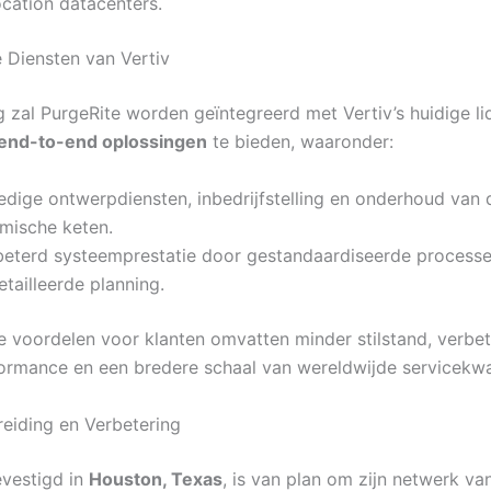
ocation datacenters.
 Diensten van Vertiv
g zal PurgeRite worden geïntegreerd met Vertiv’s huidige li
end-to-end oplossingen
te bieden, waaronder:
edige ontwerpdiensten, inbedrijfstelling en onderhoud van 
rmische keten.
beterd systeemprestatie door gestandaardiseerde process
tailleerde planning.
 voordelen voor klanten omvatten minder stilstand, verbe
rmance en een bredere schaal van wereldwijde servicekwal
reiding en Verbetering
evestigd in
Houston, Texas
, is van plan om zijn netwerk va