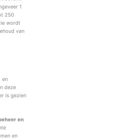
ngeveer 1
tot 250
tie wordt
behoud van
)
en
an deze
r is gezien
fbeheer en
nte
emen en