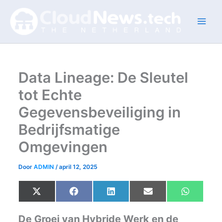
Ga
naar
de
inhoud
Data Lineage: De Sleutel
tot Echte
Gegevensbeveiliging in
Bedrijfsmatige
Omgevingen
Door
ADMIN
/
april 12, 2025
Share
Share
Share
Share
Share
X
F
L
E
W
on
on
on
on
on
(
a
i
m
h
T
c
n
a
a
w
e
k
i
t
De Groei van Hybride Werk en de