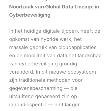
i
b
e
l
s
t
o
d
A
Noodzaak van Global Data Lineage in
t
o
I
p
e
k
n
p
r
Cyberbeveiliging
)
In het huidige digitale tijdperk heeft de
opkomst van hybride werk, het
massale gebruik van cloudapplicaties
en de mobiliteit van data het landschap
van cyberbeveiliging grondig
veranderd. In dit nieuwe ecosysteem
zijn traditionele methoden voor
gegevensbescherming — die
uitsluitend gebaseerd zijn op
inhoudinspectie — niet langer