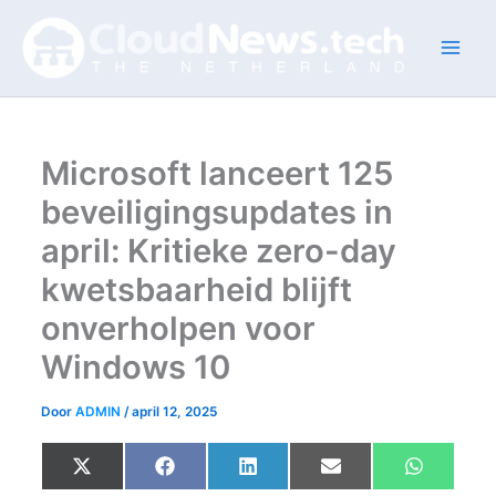
Ga
naar
de
inhoud
Microsoft lanceert 125
beveiligingsupdates in
april: Kritieke zero-day
kwetsbaarheid blijft
onverholpen voor
Windows 10
Door
ADMIN
/
april 12, 2025
Share
Share
Share
Share
Share
X
F
L
E
W
on
on
on
on
on
(
a
i
m
h