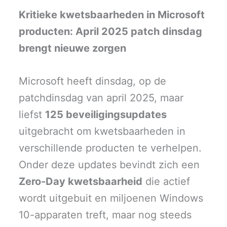
T
c
n
a
a
w
e
k
i
t
Kritieke kwetsbaarheden in Microsoft
i
b
e
l
s
t
o
d
A
producten: April 2025 patch dinsdag
t
o
I
p
e
k
n
p
r
brengt nieuwe zorgen
)
Microsoft heeft dinsdag, op de
patchdinsdag van april 2025, maar
liefst
125 beveiligingsupdates
uitgebracht om kwetsbaarheden in
verschillende producten te verhelpen.
Onder deze updates bevindt zich een
Zero-Day kwetsbaarheid
die actief
wordt uitgebuit en miljoenen Windows
10-apparaten treft, maar nog steeds