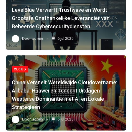
LevelBlue Verwerft Trustwave en Wordt
Grootste Onafhankelijke Leverancier van
Beheerde Cybersecuritydiensten
Door
admin
6 jul 2025
CLOUD
China Versnelt Wereldwijde Cloudovername:
Alibaba, Huawei en Tencent Uitdagen
Westerse Dominantie met AI en Lokale
Strategieën
Door
admin
6 jul 2025