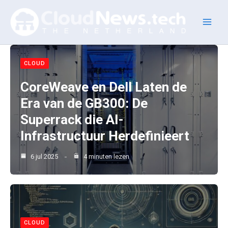
Ga
naar
de
inhoud
CLOUD
CoreWeave en Dell Laten de
Era van de GB300: De
Superrack die AI-
Infrastructuur Herdefinieert
6 jul 2025
4 minuten lezen
CLOUD