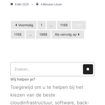
8 Mrt 2025
4 Minuten Lezen
Voormalig
1
…
1166
1167
1168
…
1988
Als vervolg op
Wij helpen je?
Toegewijd om u te helpen bij het
kiezen van de beste
cloudinfrastructuur, software, back-