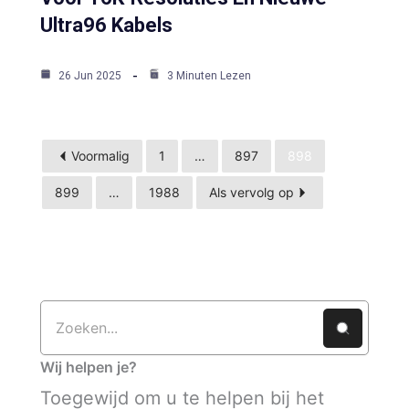
Ultra96 Kabels
26 Jun 2025
3 Minuten Lezen
Voormalig
1
…
897
898
899
…
1988
Als vervolg op
Wij helpen je?
Toegewijd om u te helpen bij het