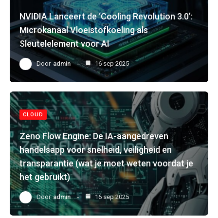
NVIDIA Lanceert de ‘Cooling Revolution 3.0’:
Microkanaal Vloeistofkoeling als
Sleutelelement voor AI
Door
admin
16 sep 2025
CLOUD
Zeno Flow Engine: De IA-aangedreven
handelsapp voor snelheid, veiligheid en
transparantie (wat je moet weten voordat je
het gebruikt)
Door
admin
16 sep 2025