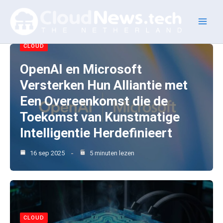
Ga
naar
de
inhoud
CLOUD
OpenAI en Microsoft
Versterken Hun Alliantie met
Een Overeenkomst die de
Toekomst van Kunstmatige
Intelligentie Herdefinieert
16 sep 2025
5 minuten lezen
CLOUD